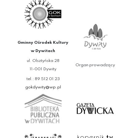
Gminny Ośrodek Kultury
w Dywitach
ul. Olsztyńska 28
Organ prowadzący
11-001 Dywity
tel.: 89 512 01 23
gokdywity@wp.pl