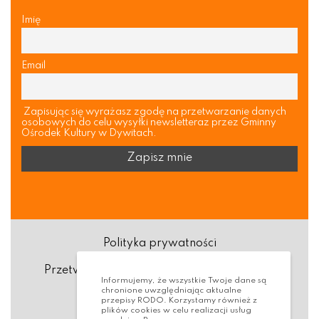
Imię
Email
Zapisując się wyrażasz zgodę na przetwarzanie danych
osobowych do celu wysyłki newsletteraz przez Gminny
Ośrodek Kultury w Dywitach.
Polityka prywatności
Przetwarzanie danych osobowych (RODO)
Informujemy, że wszystkie Twoje dane są
chronione uwzględniając aktualne
Deklaracja dostępności
przepisy RODO. Korzystamy również z
plików cookies w celu realizacji usług