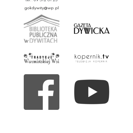
tel.: 89 512 01 23
gokdywity@wp.pl