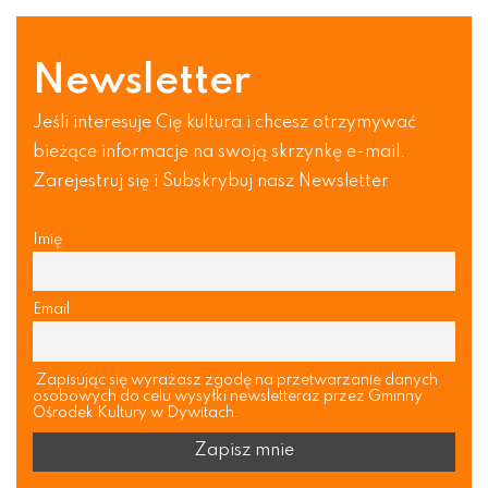
Newsletter
Jeśli interesuje Cię kultura i chcesz otrzymywać
bieżące informacje na swoją skrzynkę e-mail.
Zarejestruj się i Subskrybuj nasz Newsletter
Imię
Email
Zapisując się wyrażasz zgodę na przetwarzanie danych
osobowych do celu wysyłki newsletteraz przez Gminny
Ośrodek Kultury w Dywitach.