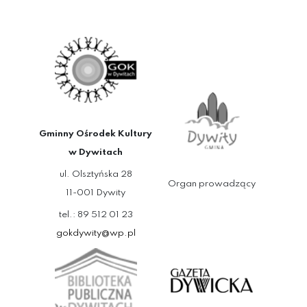
Gminny Ośrodek Kultury
w Dywitach
ul. Olsztyńska 28
Organ prowadzący
11-001 Dywity
tel.: 89 512 01 23
gokdywity@wp.pl