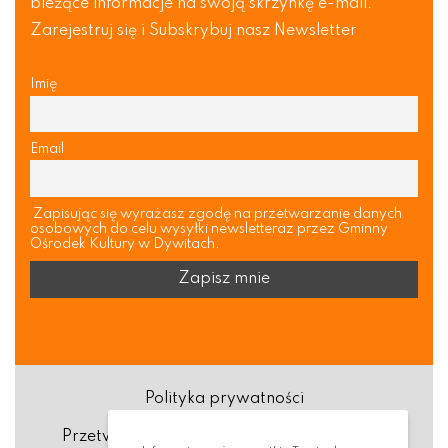
bieżące informacje na swoją skrzynkę e-mail.
Zarejestruj się i Subskrybuj nasz Newsletter
Imię
Email
Zapisując się wyrażasz zgodę na przetwarzanie danych
osobowych do celu wysyłki newsletteraz przez Gminny
Ośrodek Kultury w Dywitach.
Polityka prywatności
Przetwarzanie danych osobowych (RODO)