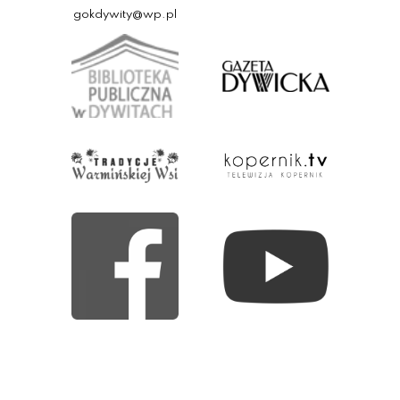
gokdywity@wp.pl