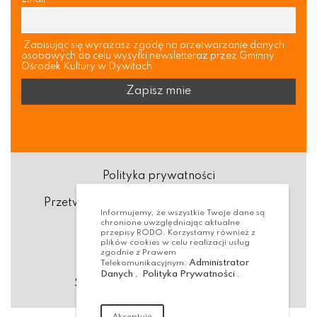
Zapisując się wyrażasz zgodę na przetwarzanie danych
osobowych do celu wysyłki newsletteraz przez Gminny
Ośrodek Kultury w Dywitach.
Polityka prywatności
Przetwarzanie danych osobowych (RODO)
Informujemy, że wszystkie Twoje dane są
chronione uwzględniając aktualne
Deklaracja dostępności
przepisy RODO. Korzystamy również z
plików cookies w celu realizacji usług
zgodnie z Prawem
Dostępność Architektoniczna
Administrator
Telekomunikacyjnym.
Danych
Polityka Prywatności
,
.
Standardy ochrony małoletnich