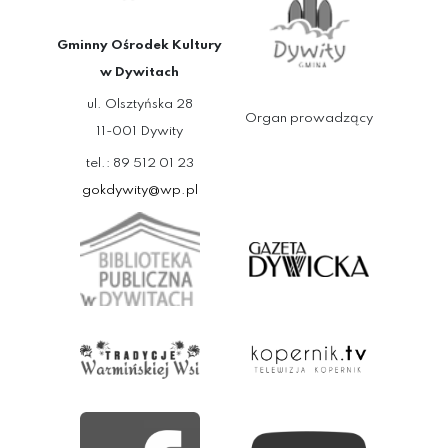
Gminny Ośrodek Kultury
w Dywitach
ul. Olsztyńska 28
Organ prowadzący
11-001 Dywity
tel.: 89 512 01 23
gokdywity@wp.pl