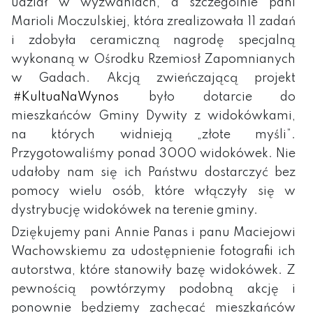
udział w wyzwaniach, a szczególnie pani
Marioli Moczulskiej, która zrealizowała 11 zadań
i zdobyła ceramiczną nagrodę specjalną
wykonaną w Ośrodku Rzemiosł Zapomnianych
w Gadach. Akcją zwieńczającą projekt
#KultuaNaWynos
było dotarcie do
mieszkańców Gminy Dywity z widokówkami,
na których widnieją „złote myśli”.
Przygotowaliśmy ponad 3000 widokówek. Nie
udałoby nam się ich Państwu dostarczyć bez
pomocy wielu osób, które włączyły się w
dystrybucję widokówek na terenie gminy.
Dziękujemy pani Annie Panas i panu Maciejowi
Wachowskiemu za udostępnienie fotografii ich
autorstwa, które stanowiły bazę widokówek. Z
pewnością powtórzymy podobną akcję i
ponownie będziemy zachęcać mieszkańców