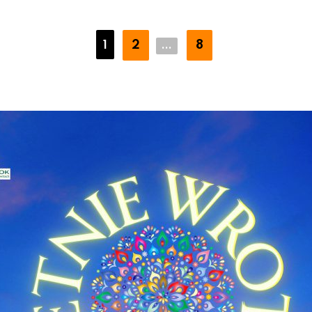
2
8
1
...