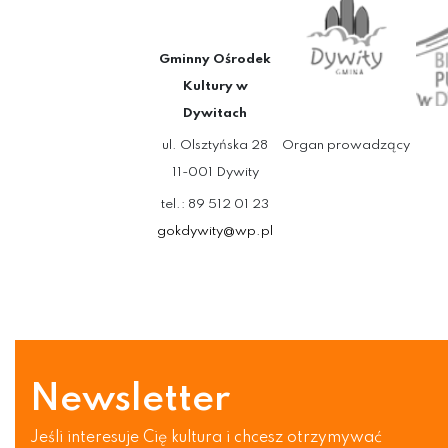
Gminny Ośrodek
Kultury w
Dywitach
ul. Olsztyńska 28
Organ prowadzący
11-001 Dywity
tel.: 89 512 01 23
gokdywity@wp.pl
Newsletter
Jeśli interesuje Cię kultura i chcesz otrzymywać