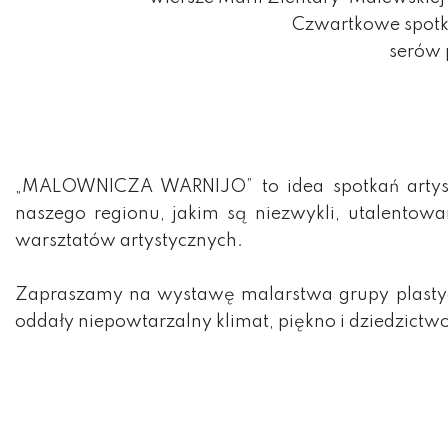
Czwartkowe spotka
serów 
„MALOWNICZA WARNIJO” to idea spotkań artysty
naszego regionu, jakim są niezwykli, utalentow
warsztatów artystycznych.
Zapraszamy na wystawę malarstwa grupy plastycz
oddały niepowtarzalny klimat, piękno i dziedzictw