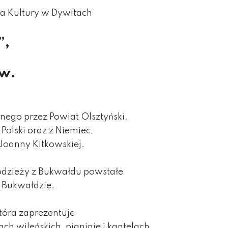
a Kultury w Dywitach
”,
ów.
anego przez
Powiat Olsztyński
.
Polski oraz z Niemiec,
Joanny Kitkowskiej.
odzieży z Bukwałdu powstałe
 Bukwałdzie.
tóra zaprezentuje
 wileńskich, pianinie i kantelach.