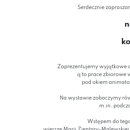
Serdecznie zaprasz
n
ko
Zaprezentujemy wyjątkowe o
ą to prace zbiorowe w
pod okiem animator
Na wystawie zobaczymy równ
m.in. podcz
Wstępem do tego 
wiersze Marii Zientary-Malewskiej