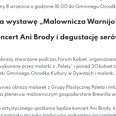
amy
8
września o godzinie 18:00 do Gminnego Ośrodk
a wystawę „Malownicza Warnijo
ncert Ani Brody i degustację ser
brazy stworzone podczas Forum Kobiet, organizow
ykonane przez malarki z „Palety” i ponad 50 kobiet z 
ki Gminnego Ośrodka Kultury w Dywitach i malarki 
ież obrazy malarek z Grupy Plastycznej Paleta i mł
as pleneruw malowniczym gospodarstwie
Brewill
a w
artystycznego spotkania będzie koncert Ani Brody, k
 z autorską muzyką tradycyjną wykonaną na cymbałach