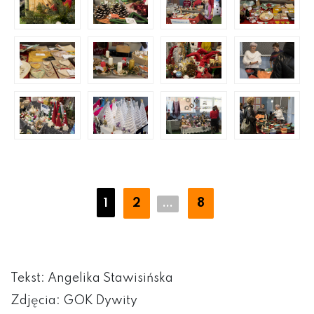
2
8
1
...
Tekst: Angelika Stawisińska
Zdjęcia: GOK Dywity