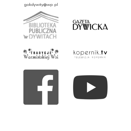
gokdywity@wp.pl