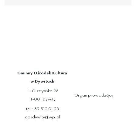
Gminny Ośrodek Kultury
w Dywitach
ul. Olsztyńska 28
Organ prowadzący
11-001 Dywity
tel.: 89 512 01 23
gokdywity@wp.pl