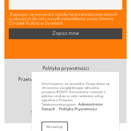
Zapisując się wyrażasz zgodę na przetwarzanie danych
osobowych do celu wysyłki newsletteraz przez Gminny
Ośrodek Kultury w Dywitach.
Polityka prywatności
Przetwarzanie danych osobowych (RODO)
Informujemy, że wszystkie Twoje dane są
chronione uwzględniając aktualne
Deklaracja dostępności
przepisy RODO. Korzystamy również z
plików cookies w celu realizacji usług
zgodnie z Prawem
Dostępność Architektoniczna
Administrator
Telekomunikacyjnym.
Danych
Polityka Prywatności
,
.
Standardy ochrony małoletnich
Akceptuję