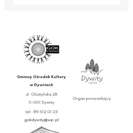
Gminny Ośrodek Kultury
w Dywitach
ul. Olsztyńska 28
Organ prowadzący
11-001 Dywity
tel.: 89 512 01 23
gokdywity@wp.pl