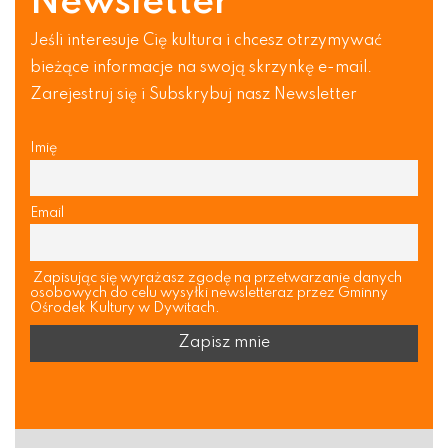
Newsletter
Jeśli interesuje Cię kultura i chcesz otrzymywać
bieżące informacje na swoją skrzynkę e-mail.
Zarejestruj się i Subskrybuj nasz Newsletter
Imię
Email
Zapisując się wyrażasz zgodę na przetwarzanie danych
osobowych do celu wysyłki newsletteraz przez Gminny
Ośrodek Kultury w Dywitach.