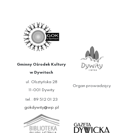
Gminny Ośrodek Kultury
w Dywitach
ul. Olsztyńska 28
Organ prowadzący
11-001 Dywity
tel.: 89 512 01 23
gokdywity@wp.pl