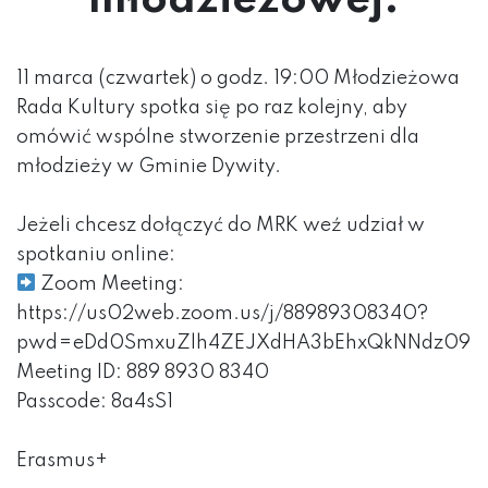
młodzieżowej.
11 marca (czwartek) o godz. 19:00 Młodzieżowa
Rada Kultury spotka się po raz kolejny, aby
omówić wspólne stworzenie przestrzeni dla
młodzieży w Gminie Dywity.
Jeżeli chcesz dołączyć do MRK weź udział w
spotkaniu online:
Zoom Meeting:
https://us02web.zoom.us/j/88989308340?
pwd=eDd0SmxuZlh4ZEJXdHA3bEhxQkNNdz09
Meeting ID: 889 8930 8340
Passcode: 8a4sS1
Erasmus+