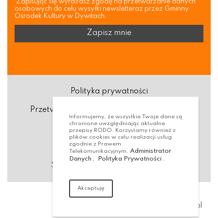
Zapisując się wyrażasz zgodę na przetwarzanie danych
osobowych do celu wysyłki newsletteraz przez Gminny
Ośrodek Kultury w Dywitach.
Polityka prywatności
Przetwarzanie danych osobowych (RODO)
Informujemy, że wszystkie Twoje dane są
chronione uwzględniając aktualne
Deklaracja dostępności
przepisy RODO. Korzystamy również z
plików cookies w celu realizacji usług
zgodnie z Prawem
Dostępność Architektoniczna
Administrator
Telekomunikacyjnym.
Danych
Polityka Prywatności
,
.
Standardy ochrony małoletnich
Akceptuję
Realizacja:
virtualmedia.pl