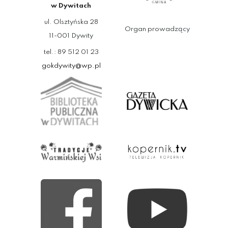
w Dywitach
ul. Olsztyńska 28
Organ prowadzący
11-001 Dywity
tel.: 89 512 01 23
gokdywity@wp.pl