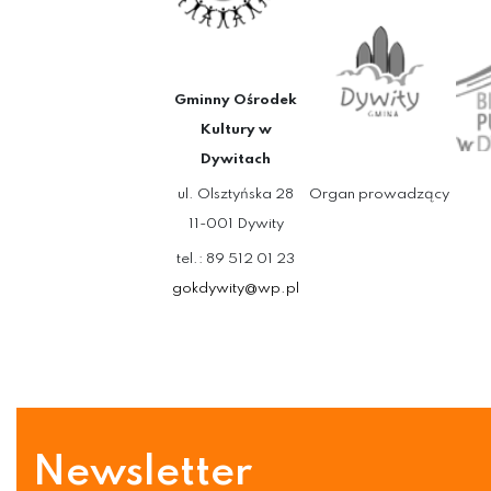
Gminny Ośrodek
Kultury w
Dywitach
ul. Olsztyńska 28
Organ prowadzący
11-001 Dywity
tel.: 89 512 01 23
gokdywity@wp.pl
Newsletter