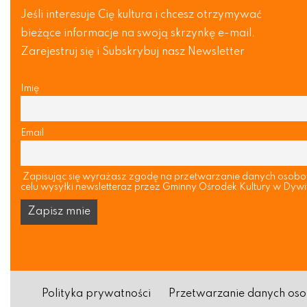
Jeśli interesuje Cię kultura i chcesz otrzymywać
bieżące informacje na swoją skrzynkę e-mail.
Zarejestruj się i Subskrybuj nasz Newsletter
Imię
Email
Zapisując się wyrażasz zgodę na przetwarzanie danych osob
celu wysyłki newsletteraz przez Gminny Ośrodek Kultury w Dywi
Polityka prywatności
Przetwarzanie danych o