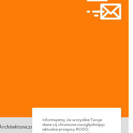
Informujemy, że wszystkie Twoje
dane są chronione uwzględniając
Architektoniczna
Standardy ochrony małoletnich
aktualne przepisy RODO.