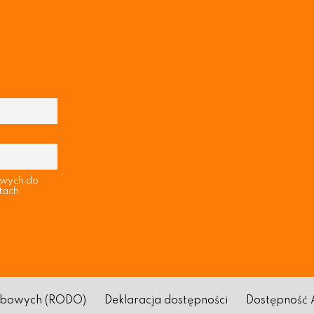
owych do
tach.
sobowych (RODO)
Deklaracja dostępności
Dostępność 