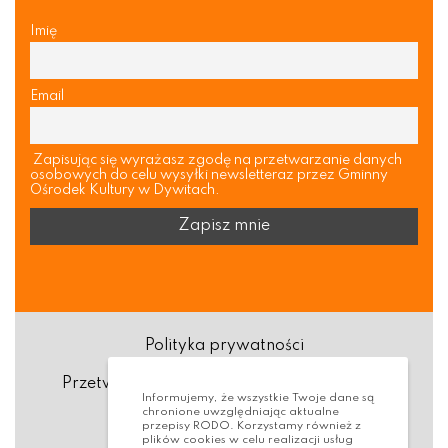
Imię
Email
Zapisując się wyrażasz zgodę na przetwarzanie danych
osobowych do celu wysyłki newsletteraz przez Gminny
Ośrodek Kultury w Dywitach.
Polityka prywatności
Przetwarzanie danych osobowych (RODO)
Informujemy, że wszystkie Twoje dane są
chronione uwzględniając aktualne
Deklaracja dostępności
przepisy RODO. Korzystamy również z
plików cookies w celu realizacji usług