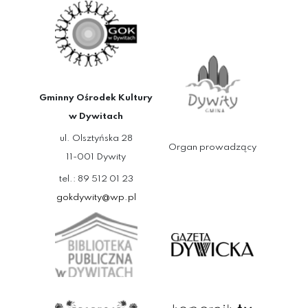
Gminny Ośrodek Kultury
w Dywitach
ul. Olsztyńska 28
Organ prowadzący
11-001 Dywity
tel.: 89 512 01 23
gokdywity@wp.pl