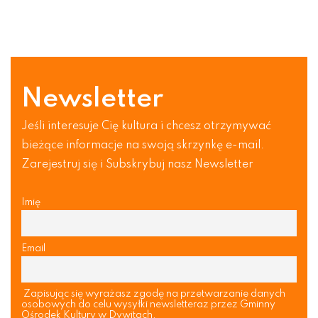
Newsletter
Jeśli interesuje Cię kultura i chcesz otrzymywać
bieżące informacje na swoją skrzynkę e-mail.
Zarejestruj się i Subskrybuj nasz Newsletter
Imię
Email
Zapisując się wyrażasz zgodę na przetwarzanie danych
osobowych do celu wysyłki newsletteraz przez Gminny
Ośrodek Kultury w Dywitach.