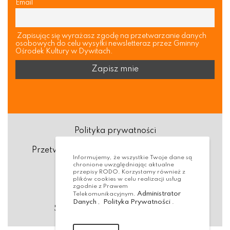
Email
Zapisując się wyrażasz zgodę na przetwarzanie danych
osobowych do celu wysyłki newsletteraz przez Gminny
Ośrodek Kultury w Dywitach.
Polityka prywatności
Przetwarzanie danych osobowych (RODO)
Informujemy, że wszystkie Twoje dane są
chronione uwzględniając aktualne
Deklaracja dostępności
przepisy RODO. Korzystamy również z
plików cookies w celu realizacji usług
zgodnie z Prawem
Dostępność Architektoniczna
Administrator
Telekomunikacyjnym.
Danych
Polityka Prywatności
,
.
Standardy ochrony małoletnich