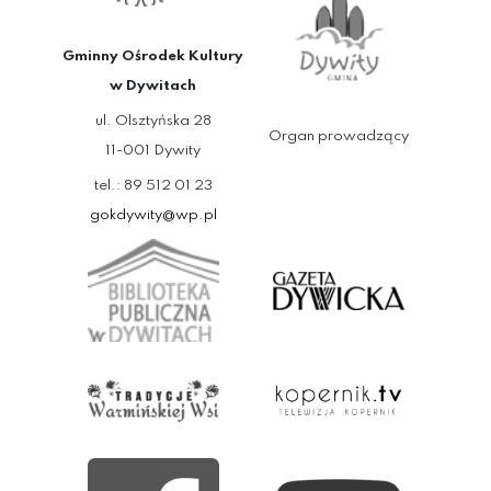
Gminny Ośrodek Kultury
w Dywitach
ul. Olsztyńska 28
Organ prowadzący
11-001 Dywity
tel.: 89 512 01 23
gokdywity@wp.pl