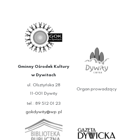
Gminny Ośrodek Kultury
w Dywitach
ul. Olsztyńska 28
Organ prowadzący
11-001 Dywity
tel.: 89 512 01 23
gokdywity@wp.pl