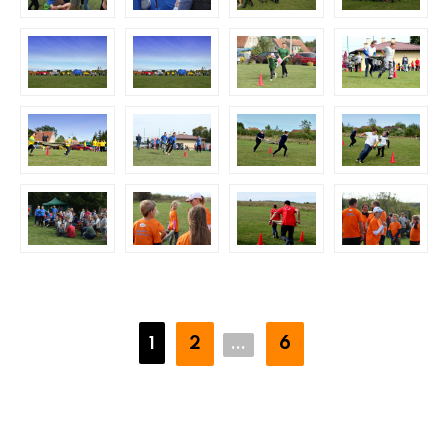
2
6
1
...