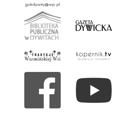
gokdywity@wp.pl