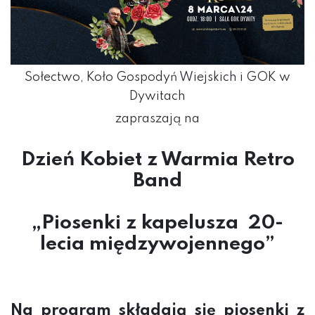
Sołectwo, Koło Gospodyń Wiejskich i GOK w
Dywitach
zapraszają na
Dzień Kobiet z Warmia Retro
Band
„Piosenki z kapelusza
20-
lecia międzywojennego”
Na program składają się piosenki z