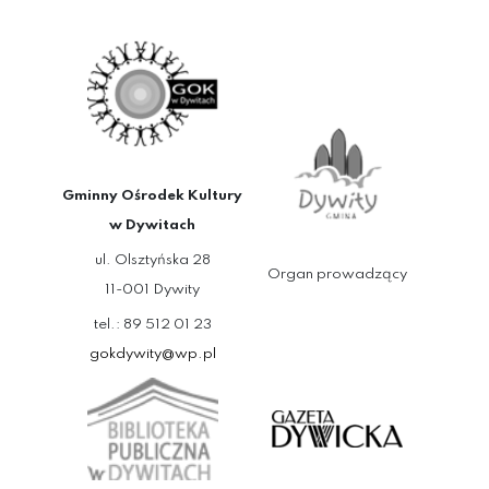
Gminny Ośrodek Kultury
w Dywitach
ul. Olsztyńska 28
Organ prowadzący
11-001 Dywity
tel.: 89 512 01 23
gokdywity@wp.pl