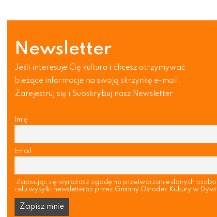
Newsletter
Jeśli interesuje Cię kultura i chcesz otrzymywać
bieżące informacje na swoją skrzynkę e-mail.
Zarejestruj się i Subskrybuj nasz Newsletter
Imię
Email
Zapisując się wyrażasz zgodę na przetwarzanie danych osob
celu wysyłki newsletteraz przez Gminny Ośrodek Kultury w Dywi