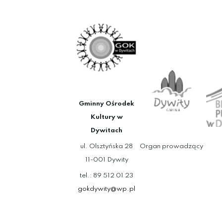
Gminny Ośrodek
Kultury w
Dywitach
ul. Olsztyńska 28
Organ prowadzący
11-001 Dywity
tel.: 89 512 01 23
gokdywity@wp.pl