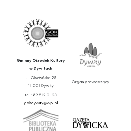
Gminny Ośrodek Kultury
w Dywitach
ul. Olsztyńska 28
Organ prowadzący
11-001 Dywity
tel.: 89 512 01 23
gokdywity@wp.pl