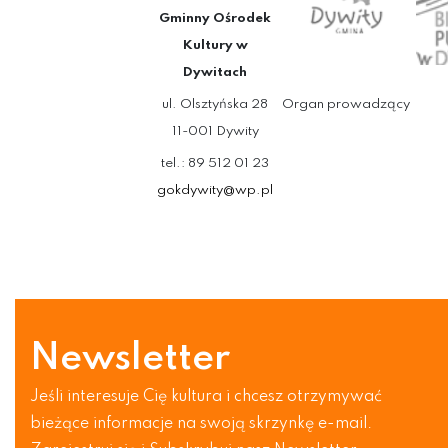
Gminny Ośrodek
Kultury w
Dywitach
ul. Olsztyńska 28
Organ prowadzący
11-001 Dywity
tel.: 89 512 01 23
gokdywity@wp.pl
Newsletter
Jeśli interesuje Cię kultura i chcesz otrzymywać
bieżące informacje na swoją skrzynkę e-mail.