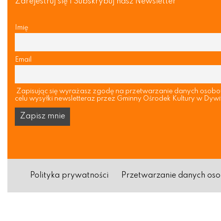
Zarejestruj się i Subskrybuj nasz Newsletter
Imię
Email
Zapisując się wyrażasz zgodę na przetwarzanie danych osob
celu wysyłki newsletteraz przez Gminny Ośrodek Kultury w Dywi
Polityka prywatności
Przetwarzanie danych o