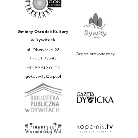
Gminny Ośrodek Kultury
w Dywitach
ul. Olsztyńska 28
Organ prowadzący
11-001 Dywity
tel.: 89 512 01 23
gokdywity@wp.pl