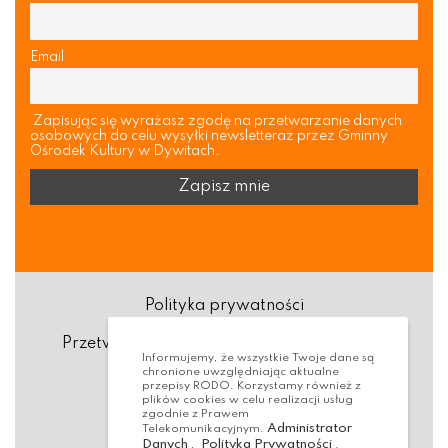
Email
Zapisując się wyrażasz zgodę na przetwarzanie danych
osobowych do celu wysyłki newsletteraz przez Gminny
Ośrodek Kultury w Dywitach.
Polityka prywatności
Przetwarzanie danych osobowych (RODO)
Informujemy, że wszystkie Twoje dane są
chronione uwzględniając aktualne
Deklaracja dostępności
przepisy RODO. Korzystamy również z
plików cookies w celu realizacji usług
zgodnie z Prawem
Dostępność Architektoniczna
Administrator
Telekomunikacyjnym.
Danych
Polityka Prywatności
,
.