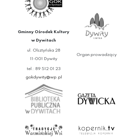
Gminny Ośrodek Kultury
w Dywitach
ul. Olsztyńska 28
Organ prowadzący
11-001 Dywity
tel.: 89 512 01 23
gokdywity@wp.pl