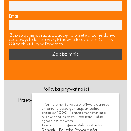
Email
Zapisując się wyrażasz zgodę na przetwarzanie danych
osobowych do celu wysyłki newsletteraz przez Gminny
Ośrodek Kultury w Dywitach.
Polityka prywatności
Przetwarzanie danych osobowych (RODO)
Informujemy, że wszystkie Twoje dane są
chronione uwzględniając aktualne
Deklaracja dostępności
przepisy RODO. Korzystamy również z
plików cookies w celu realizacji usług
zgodnie z Prawem
Dostępność Architektoniczna
Administrator
Telekomunikacyjnym.
Danych
Polityka Prywatności
,
.