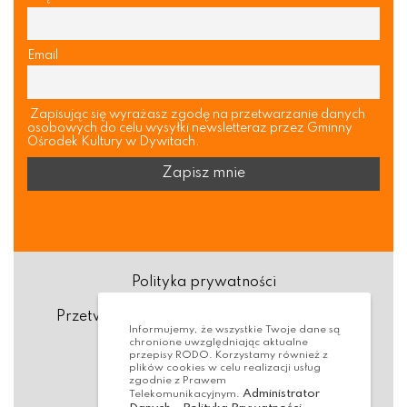
Email
Zapisując się wyrażasz zgodę na przetwarzanie danych
osobowych do celu wysyłki newsletteraz przez Gminny
Ośrodek Kultury w Dywitach.
Polityka prywatności
Przetwarzanie danych osobowych (RODO)
Informujemy, że wszystkie Twoje dane są
chronione uwzględniając aktualne
Deklaracja dostępności
przepisy RODO. Korzystamy również z
plików cookies w celu realizacji usług
zgodnie z Prawem
Dostępność Architektoniczna
Administrator
Telekomunikacyjnym.