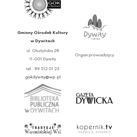
Gminny Ośrodek Kultury
w Dywitach
ul. Olsztyńska 28
Organ prowadzący
11-001 Dywity
tel.: 89 512 01 23
gokdywity@wp.pl