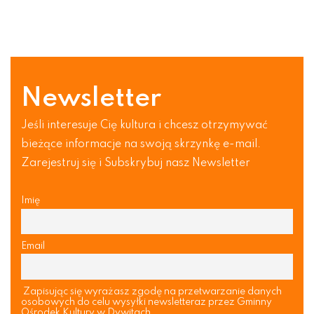
Newsletter
Jeśli interesuje Cię kultura i chcesz otrzymywać
bieżące informacje na swoją skrzynkę e-mail.
Zarejestruj się i Subskrybuj nasz Newsletter
Imię
Email
Zapisując się wyrażasz zgodę na przetwarzanie danych
osobowych do celu wysyłki newsletteraz przez Gminny
Ośrodek Kultury w Dywitach.