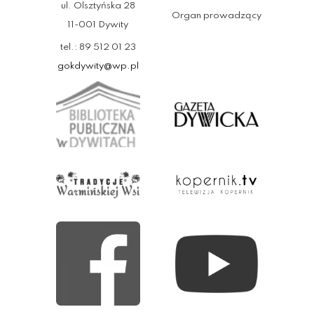
ul. Olsztyńska 28
Organ prowadzący
11-001 Dywity
tel.: 89 512 01 23
gokdywity@wp.pl