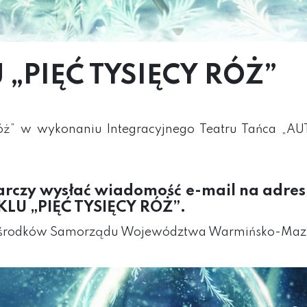
„PIĘĆ TYSIĘCY RÓŻ”
róż” w wykonaniu Integracyjnego Teatru Tańca „AU
arczy wysłać wiadomość e-mail na adre
LU „PIĘĆ TYSIĘCY RÓŻ”.
y ze środków Samorządu Województwa Warmińsko-Maz