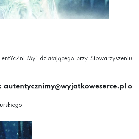
TentYcZni My” działającego przy Stowarzyszeniu
s: autentycznimy@wyjatkoweserce.pl o
urskiego.