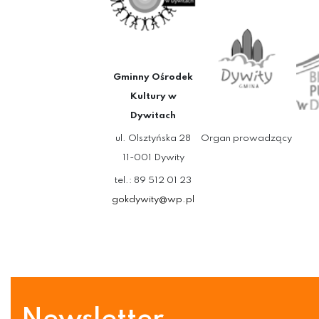
Gminny Ośrodek
Kultury w
Dywitach
ul. Olsztyńska 28
Organ prowadzący
11-001 Dywity
tel.: 89 512 01 23
gokdywity@wp.pl