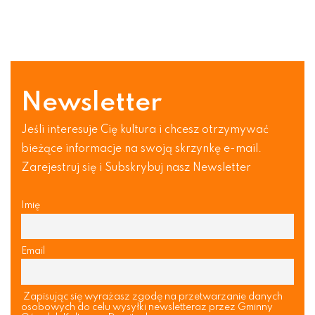
Newsletter
Jeśli interesuje Cię kultura i chcesz otrzymywać
bieżące informacje na swoją skrzynkę e-mail.
Zarejestruj się i Subskrybuj nasz Newsletter
Imię
Email
Zapisując się wyrażasz zgodę na przetwarzanie danych
osobowych do celu wysyłki newsletteraz przez Gminny