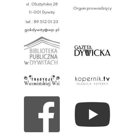
ul. Olsztyńska 28
Organ prowadzący
11-001 Dywity
tel.: 89 512 01 23
gokdywity@wp.pl