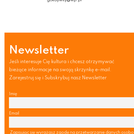
gokdywity@wp.pl
Newsletter
Jeśli interesuje Cię kultura i chcesz otrzymywać
bieżące informacje na swoją skrzynkę e-mail.
Zarejestruj się i Subskrybuj nasz Newsletter
Imię
Email
Zapisując się wyrażasz zgodę na przetwarzanie danych osob