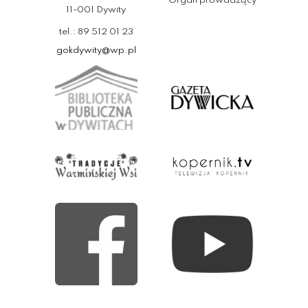
Organ prowadzący
11-001 Dywity
tel.: 89 512 01 23
gokdywity@wp.pl