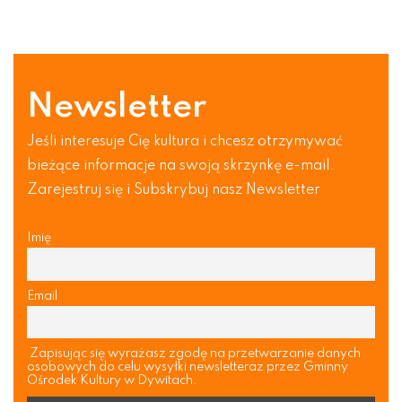
Newsletter
Jeśli interesuje Cię kultura i chcesz otrzymywać
bieżące informacje na swoją skrzynkę e-mail.
Zarejestruj się i Subskrybuj nasz Newsletter
Imię
Email
Zapisując się wyrażasz zgodę na przetwarzanie danych
osobowych do celu wysyłki newsletteraz przez Gminny
Ośrodek Kultury w Dywitach.