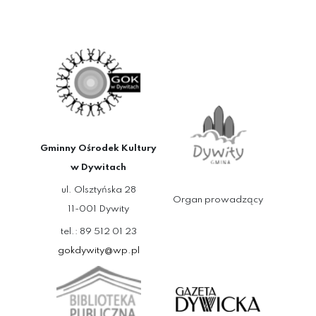
Gminny Ośrodek Kultury
w Dywitach
ul. Olsztyńska 28
Organ prowadzący
11-001 Dywity
tel.: 89 512 01 23
gokdywity@wp.pl