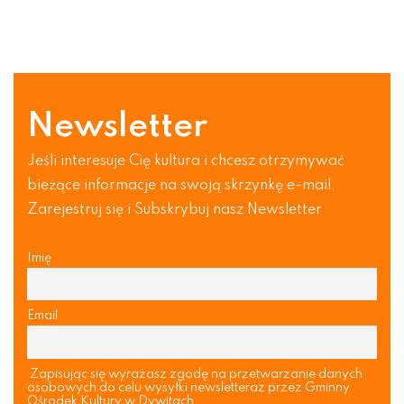
Newsletter
Jeśli interesuje Cię kultura i chcesz otrzymywać
bieżące informacje na swoją skrzynkę e-mail.
Zarejestruj się i Subskrybuj nasz Newsletter
Imię
Email
Zapisując się wyrażasz zgodę na przetwarzanie danych
osobowych do celu wysyłki newsletteraz przez Gminny
Ośrodek Kultury w Dywitach.