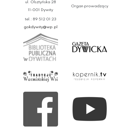
ul. Olsztyńska 28
Organ prowadzący
11-001 Dywity
tel.: 89 512 01 23
gokdywity@wp.pl