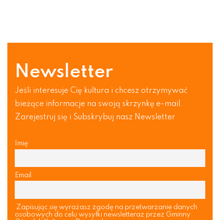
Newsletter
Jeśli interesuje Cię kultura i chcesz otrzymywać
bieżące informacje na swoją skrzynkę e-mail.
Zarejestruj się i Subskrybuj nasz Newsletter
Imię
Email
Zapisując się wyrażasz zgodę na przetwarzanie danych
osobowych do celu wysyłki newsletteraz przez Gminny