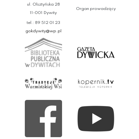
ul. Olsztyńska 28
Organ prowadzący
11-001 Dywity
tel.: 89 512 01 23
gokdywity@wp.pl