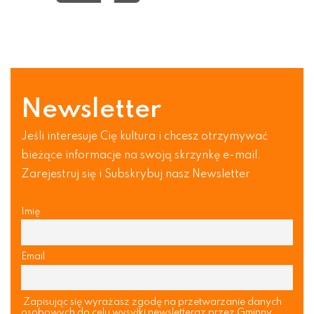
Newsletter
Jeśli interesuje Cię kultura i chcesz otrzymywać
bieżące informacje na swoją skrzynkę e-mail.
Zarejestruj się i Subskrybuj nasz Newsletter
Imię
Email
Zapisując się wyrażasz zgodę na przetwarzanie danych
osobowych do celu wysyłki newsletteraz przez Gminny