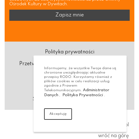
Ośrodek Kultury w Dywitach.
Polityka prywatności
Przetwarzanie danych osobowych (RODO)
Informujemy, że wszystkie Twoje dane są
chronione uwzględniając aktualne
Deklaracja dostępności
przepisy RODO. Korzystamy również z
plików cookies w celu realizacji usług
zgodnie z Prawem
Dostępność Architektoniczna
Administrator
Telekomunikacyjnym.
Danych
Polityka Prywatności
,
.
Standardy ochrony małoletnich
Akceptuję
Realizacja:
virtualmedia.pl
wróć na górę