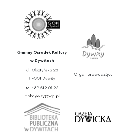
Gminny Ośrodek Kultury
w Dywitach
ul. Olsztyńska 28
Organ prowadzący
11-001 Dywity
tel.: 89 512 01 23
gokdywity@wp.pl