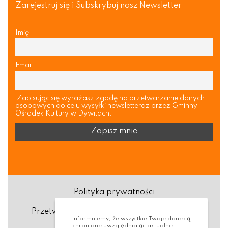
Zarejestruj się i Subskrybuj nasz Newsletter
Imię
Email
Zapisując się wyrażasz zgodę na przetwarzanie danych
osobowych do celu wysyłki newsletteraz przez Gminny
Ośrodek Kultury w Dywitach.
Polityka prywatności
Przetwarzanie danych osobowych (RODO)
Informujemy, że wszystkie Twoje dane są
chronione uwzględniając aktualne