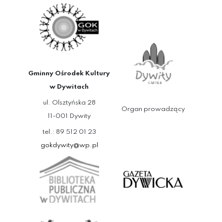
Gminny Ośrodek Kultury
w Dywitach
ul. Olsztyńska 28
Organ prowadzący
11-001 Dywity
tel.: 89 512 01 23
gokdywity@wp.pl