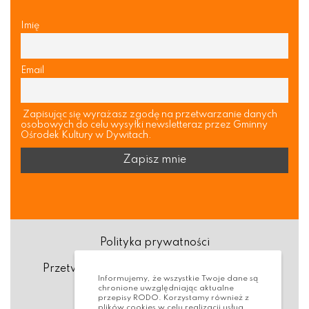
Imię
Email
Zapisując się wyrażasz zgodę na przetwarzanie danych
osobowych do celu wysyłki newsletteraz przez Gminny
Ośrodek Kultury w Dywitach.
Polityka prywatności
Przetwarzanie danych osobowych (RODO)
Informujemy, że wszystkie Twoje dane są
chronione uwzględniając aktualne
Deklaracja dostępności
przepisy RODO. Korzystamy również z
plików cookies w celu realizacji usług