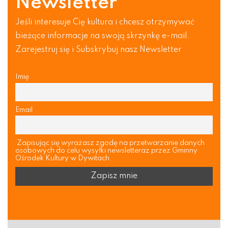
Newsletter
Jeśli interesuje Cię kultura i chcesz otrzymywać
bieżące informacje na swoją skrzynkę e-mail.
Zarejestruj się i Subskrybuj nasz Newsletter
Imię
Email
Zapisując się wyrażasz zgodę na przetwarzanie danych
osobowych do celu wysyłki newsletteraz przez Gminny
Ośrodek Kultury w Dywitach.