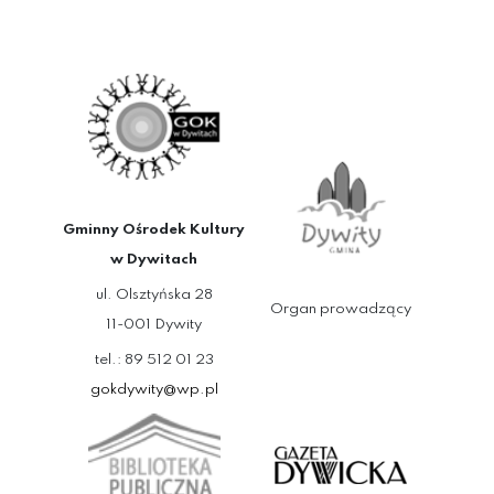
Gminny Ośrodek Kultury
w Dywitach
ul. Olsztyńska 28
Organ prowadzący
11-001 Dywity
tel.: 89 512 01 23
gokdywity@wp.pl