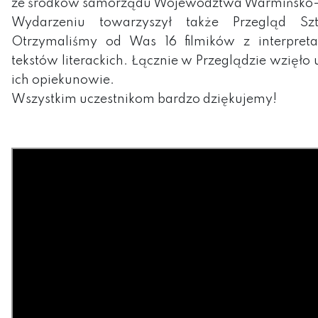
ze środków samorządu Województwa Warmińsko-
Wydarzeniu towarzyszył także Przegląd Szt
Otrzymaliśmy od Was 16 filmików z interpret
tekstów literackich. Łącznie w Przeglądzie wzięło 
ich opiekunowie.
Wszystkim uczestnikom bardzo dziękujemy!