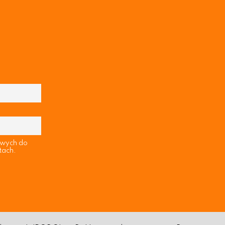
owych do
tach.