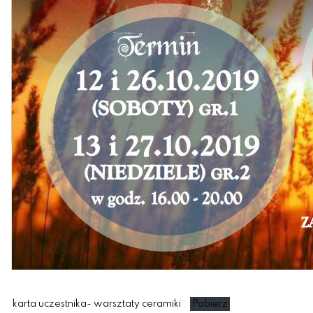
karta uczestnika- warsztaty ceramiki
Pobierz