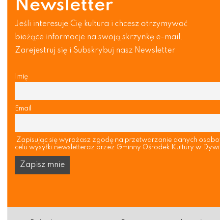
Newsletter
Jeśli interesuje Cię kultura i chcesz otrzymywać
bieżące informacje na swoją skrzynkę e-mail.
Zarejestruj się i Subskrybuj nasz Newsletter
Imię
Email
Zapisując się wyrażasz zgodę na przetwarzanie danych osob
celu wysyłki newsletteraz przez Gminny Ośrodek Kultury w Dywi