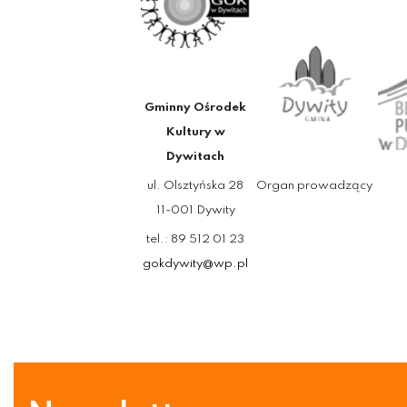
Gminny Ośrodek
Kultury w
Dywitach
ul. Olsztyńska 28
Organ prowadzący
11-001 Dywity
tel.: 89 512 01 23
gokdywity@wp.pl