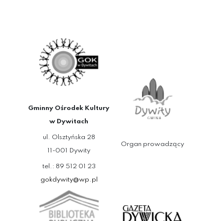
Gminny Ośrodek Kultury
w Dywitach
ul. Olsztyńska 28
Organ prowadzący
11-001 Dywity
tel.: 89 512 01 23
gokdywity@wp.pl