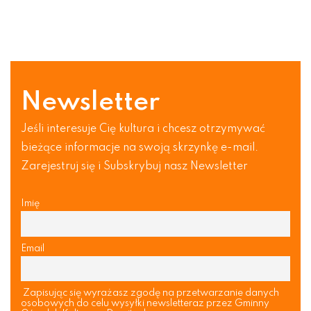
Newsletter
Jeśli interesuje Cię kultura i chcesz otrzymywać
bieżące informacje na swoją skrzynkę e-mail.
Zarejestruj się i Subskrybuj nasz Newsletter
Imię
Email
Zapisując się wyrażasz zgodę na przetwarzanie danych
osobowych do celu wysyłki newsletteraz przez Gminny