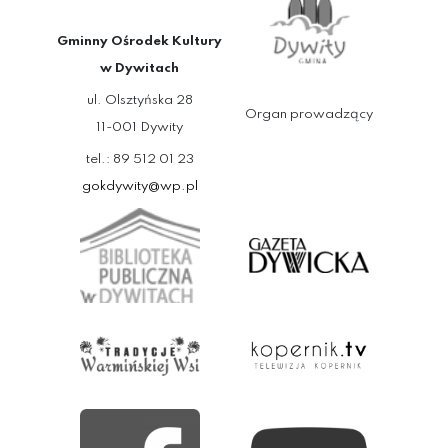
Gminny Ośrodek Kultury
w Dywitach
ul. Olsztyńska 28
Organ prowadzący
11-001 Dywity
tel.: 89 512 01 23
gokdywity@wp.pl