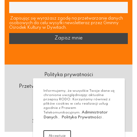
Zapisując się wyrażasz zgodę na przetwarzanie danych
osobowych do celu wysyłki newsletteraz przez Gminny
Ośrodek Kultury w Dywitach.
Polityka prywatności
Przetwarzanie danych osobowych (RODO)
Informujemy, że wszystkie Twoje dane są
chronione uwzględniając aktualne
Deklaracja dostępności
przepisy RODO. Korzystamy również z
plików cookies w celu realizacji usług
zgodnie z Prawem
Dostępność Architektoniczna
Administrator
Telekomunikacyjnym.
Danych
Polityka Prywatności
,
.
Standardy ochrony małoletnich
Akceptuję