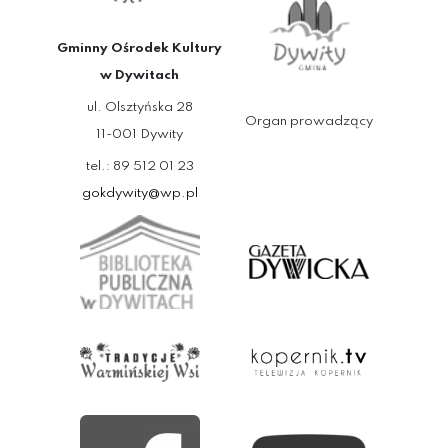
Gminny Ośrodek Kultury
w Dywitach
ul. Olsztyńska 28
Organ prowadzący
11-001 Dywity
tel.: 89 512 01 23
gokdywity@wp.pl