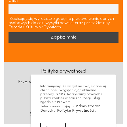
Email
Zapisując się wyrażasz zgodę na przetwarzanie danych
osobowych do celu wysyłki newsletteraz przez Gminny
Ośrodek Kultury w Dywitach.
Polityka prywatności
Przetwarzanie danych osobowych (RODO)
Informujemy, że wszystkie Twoje dane są
chronione uwzględniając aktualne
Deklaracja dostępności
przepisy RODO. Korzystamy również z
plików cookies w celu realizacji usług
zgodnie z Prawem
Dostępność Architektoniczna
Administrator
Telekomunikacyjnym.
Danych
Polityka Prywatności
,
.
Standardy ochrony małoletnich