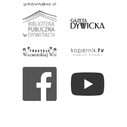
gokdywity@wp.pl