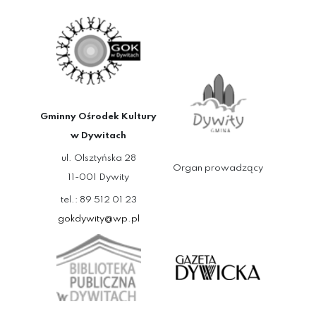
Gminny Ośrodek Kultury
w Dywitach
ul. Olsztyńska 28
Organ prowadzący
11-001 Dywity
tel.: 89 512 01 23
gokdywity@wp.pl