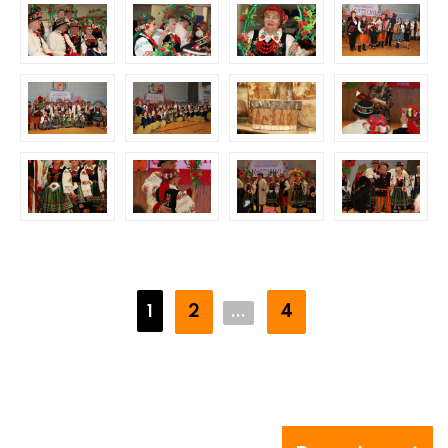
2
4
1
...