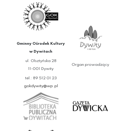
Gminny Ośrodek Kultury
w Dywitach
ul. Olsztyńska 28
Organ prowadzący
11-001 Dywity
tel.: 89 512 01 23
gokdywity@wp.pl