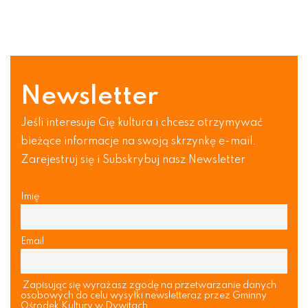
Newsletter
Jeśli interesuje Cię kultura i chcesz otrzymywać
bieżące informacje na swoją skrzynkę e-mail.
Zarejestruj się i Subskrybuj nasz Newsletter
Imię
Email
Zapisując się wyrażasz zgodę na przetwarzanie danych
osobowych do celu wysyłki newsletteraz przez Gminny
Ośrodek Kultury w Dywitach.