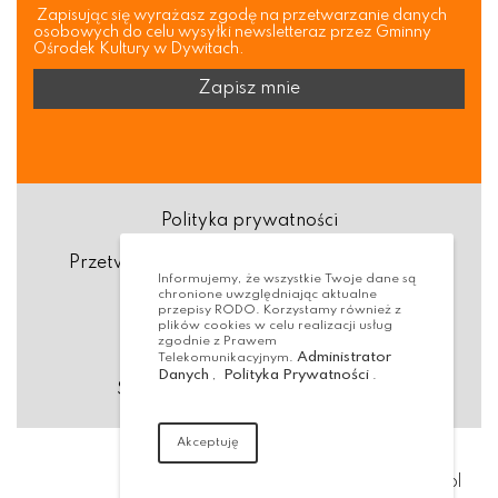
Zapisując się wyrażasz zgodę na przetwarzanie danych
osobowych do celu wysyłki newsletteraz przez Gminny
Ośrodek Kultury w Dywitach.
Polityka prywatności
Przetwarzanie danych osobowych (RODO)
Informujemy, że wszystkie Twoje dane są
chronione uwzględniając aktualne
Deklaracja dostępności
przepisy RODO. Korzystamy również z
plików cookies w celu realizacji usług
zgodnie z Prawem
Dostępność Architektoniczna
Administrator
Telekomunikacyjnym.
Danych
Polityka Prywatności
,
.
Standardy ochrony małoletnich
Akceptuję
Realizacja:
virtualmedia.pl