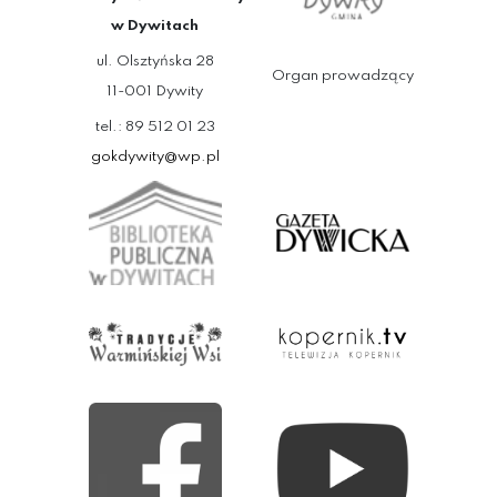
w Dywitach
ul. Olsztyńska 28
Organ prowadzący
11-001 Dywity
tel.: 89 512 01 23
gokdywity@wp.pl