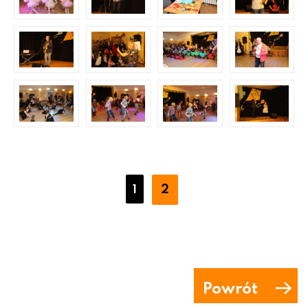
2
1
Powrót