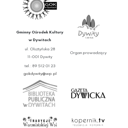
Gminny Ośrodek Kultury
w Dywitach
ul. Olsztyńska 28
Organ prowadzący
11-001 Dywity
tel.: 89 512 01 23
gokdywity@wp.pl