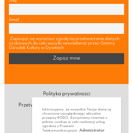
Imię
Email
Zapisując się wyrażasz zgodę na przetwarzanie danych
osobowych do celu wysyłki newsletteraz przez Gminny
Ośrodek Kultury w Dywitach.
Polityka prywatności
Przetwarzanie danych osobowych (RODO)
Informujemy, że wszystkie Twoje dane są
chronione uwzględniając aktualne
Deklaracja dostępności
przepisy RODO. Korzystamy również z
plików cookies w celu realizacji usług
zgodnie z Prawem
Dostępność Architektoniczna
Administrator
Telekomunikacyjnym.